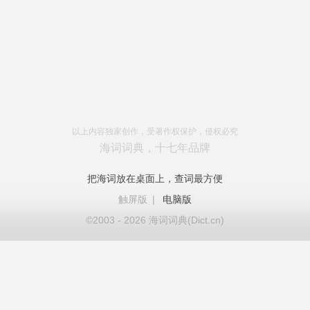
以上内容独家创作，受著作权保护，侵权必究
海词词典，十七年品牌
把海词放在桌面上，查词最方便
触屏版
|
电脑版
©2003 - 2026 海词词典(Dict.cn)