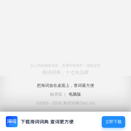
以上内容独家创作，受著作权保护，侵权必究
海词词典，十七年品牌
把海词放在桌面上，查词最方便
触屏版
|
电脑版
©2003 - 2026 海词词典(Dict.cn)
立即下载
立即下载