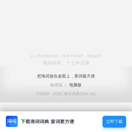
以上内容独家创作，受著作权保护，侵权必究
海词词典，十七年品牌
把海词放在桌面上，查词最方便
触屏版
|
电脑版
©2003 - 2026 海词词典(Dict.cn)
立即下载
立即下载