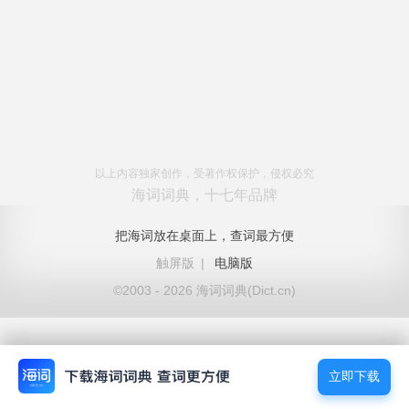
以上内容独家创作，受著作权保护，侵权必究
海词词典，十七年品牌
把海词放在桌面上，查词最方便
触屏版
|
电脑版
©2003 - 2026 海词词典(Dict.cn)
立即下载
立即下载