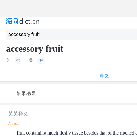
accessory fruit
英
美
释义
附果,假果
英英释义
Noun:
fruit containing much fleshy tissue besides that of the ripened 