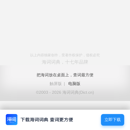
以上内容独家创作，受著作权保护，侵权必究
海词词典，十七年品牌
把海词放在桌面上，查词最方便
触屏版
|
电脑版
©2003 - 2026 海词词典(Dict.cn)
立即下载
立即下载