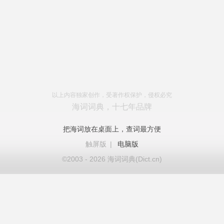
以上内容独家创作，受著作权保护，侵权必究
海词词典，十七年品牌
把海词放在桌面上，查词最方便
触屏版
|
电脑版
©2003 - 2026 海词词典(Dict.cn)