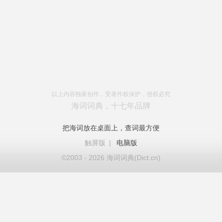
以上内容独家创作，受著作权保护，侵权必究
海词词典，十七年品牌
把海词放在桌面上，查词最方便
触屏版
|
电脑版
©2003 - 2026 海词词典(Dict.cn)