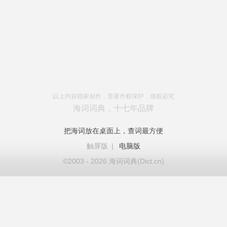
以上内容独家创作，受著作权保护，侵权必究
海词词典，十七年品牌
把海词放在桌面上，查词最方便
触屏版
|
电脑版
©2003 - 2026 海词词典(Dict.cn)