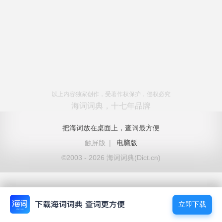
以上内容独家创作，受著作权保护，侵权必究
海词词典，十七年品牌
把海词放在桌面上，查词最方便
触屏版
|
电脑版
©2003 - 2026 海词词典(Dict.cn)
立即下载
立即下载