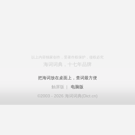
以上内容独家创作，受著作权保护，侵权必究
海词词典，十七年品牌
把海词放在桌面上，查词最方便
触屏版
|
电脑版
©2003 - 2026 海词词典(Dict.cn)