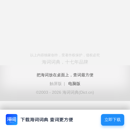
以上内容独家创作，受著作权保护，侵权必究
海词词典，十七年品牌
把海词放在桌面上，查词最方便
触屏版
|
电脑版
©2003 - 2026 海词词典(Dict.cn)
立即下载
立即下载