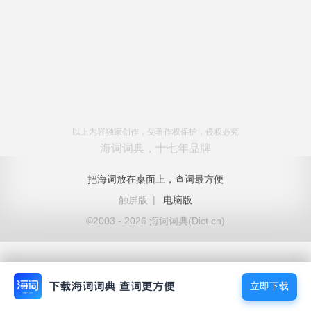
以上内容独家创作，受著作权保护，侵权必究
海词词典，十七年品牌
把海词放在桌面上，查词最方便
触屏版
|
电脑版
©2003 - 2026 海词词典(Dict.cn)
立即下载
立即下载