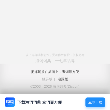
以上内容独家创作，受著作权保护，侵权必究
海词词典，十七年品牌
把海词放在桌面上，查词最方便
触屏版
|
电脑版
©2003 - 2026 海词词典(Dict.cn)
立即下载
立即下载