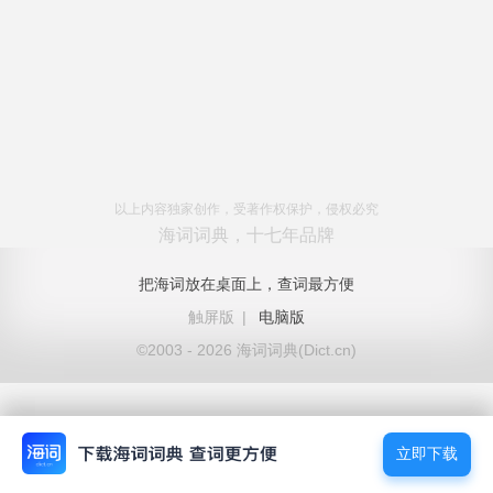
以上内容独家创作，受著作权保护，侵权必究
海词词典，十七年品牌
把海词放在桌面上，查词最方便
触屏版
|
电脑版
©2003 - 2026 海词词典(Dict.cn)
立即下载
立即下载