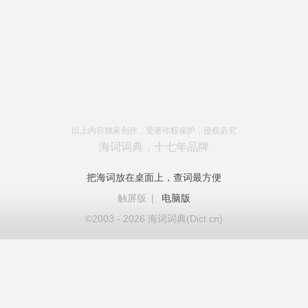
以上内容独家创作，受著作权保护，侵权必究
海词词典，十七年品牌
把海词放在桌面上，查词最方便
触屏版
|
电脑版
©2003 - 2026 海词词典(Dict.cn)