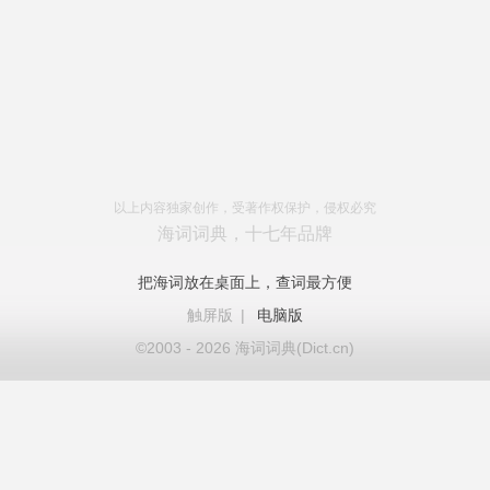
以上内容独家创作，受著作权保护，侵权必究
海词词典，十七年品牌
把海词放在桌面上，查词最方便
触屏版
|
电脑版
©2003 - 2026 海词词典(Dict.cn)