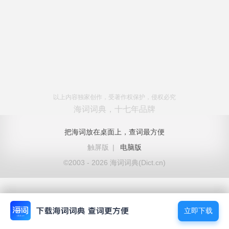
以上内容独家创作，受著作权保护，侵权必究
海词词典，十七年品牌
把海词放在桌面上，查词最方便
触屏版
|
电脑版
©2003 - 2026 海词词典(Dict.cn)
立即下载
立即下载