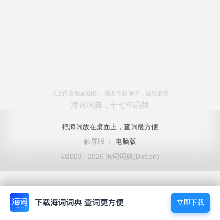
以上内容独家创作，受著作权保护，侵权必究
海词词典，十七年品牌
把海词放在桌面上，查词最方便
触屏版
|
电脑版
©2003 - 2026 海词词典(Dict.cn)
立即下载
立即下载