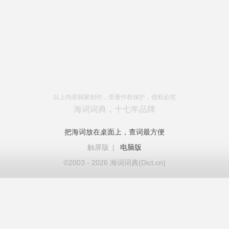
以上内容独家创作，受著作权保护，侵权必究
海词词典，十七年品牌
把海词放在桌面上，查词最方便
触屏版
|
电脑版
©2003 - 2026 海词词典(Dict.cn)