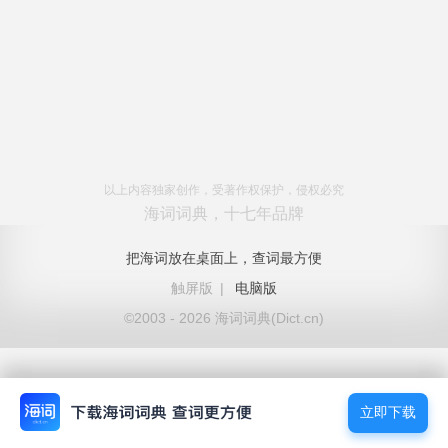
以上内容独家创作，受著作权保护，侵权必究
海词词典，十七年品牌
把海词放在桌面上，查词最方便
触屏版
|
电脑版
©2003 - 2026 海词词典(Dict.cn)
立即下载
立即下载