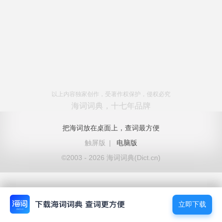
以上内容独家创作，受著作权保护，侵权必究
海词词典，十七年品牌
把海词放在桌面上，查词最方便
触屏版
|
电脑版
©2003 - 2026 海词词典(Dict.cn)
立即下载
立即下载