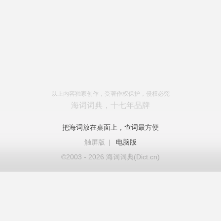
以上内容独家创作，受著作权保护，侵权必究
海词词典，十七年品牌
把海词放在桌面上，查词最方便
触屏版
|
电脑版
©2003 - 2026 海词词典(Dict.cn)