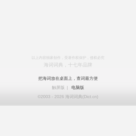
以上内容独家创作，受著作权保护，侵权必究
海词词典，十七年品牌
把海词放在桌面上，查词最方便
触屏版
|
电脑版
©2003 - 2026 海词词典(Dict.cn)