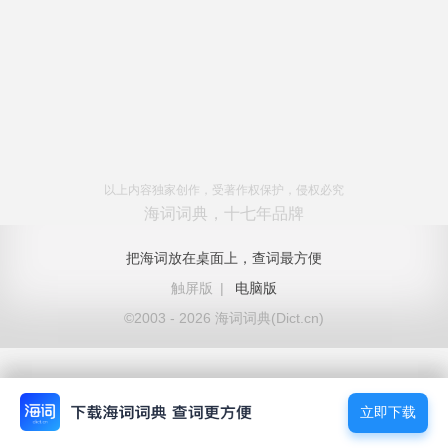
以上内容独家创作，受著作权保护，侵权必究
海词词典，十七年品牌
把海词放在桌面上，查词最方便
触屏版
|
电脑版
©2003 - 2026 海词词典(Dict.cn)
立即下载
立即下载