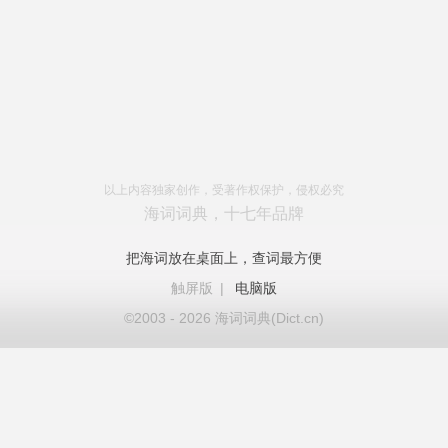
以上内容独家创作，受著作权保护，侵权必究
海词词典，十七年品牌
把海词放在桌面上，查词最方便
触屏版
|
电脑版
©2003 - 2026 海词词典(Dict.cn)