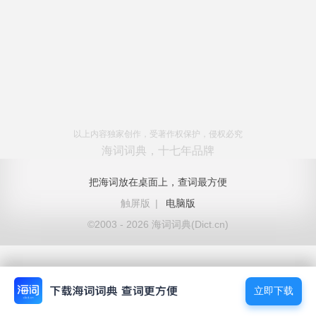
以上内容独家创作，受著作权保护，侵权必究
海词词典，十七年品牌
把海词放在桌面上，查词最方便
触屏版
|
电脑版
©2003 - 2026 海词词典(Dict.cn)
立即下载
立即下载