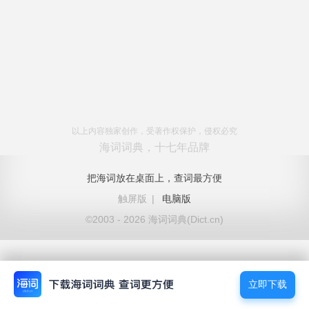
以上内容独家创作，受著作权保护，侵权必究
海词词典，十七年品牌
把海词放在桌面上，查词最方便
触屏版
|
电脑版
©2003 - 2026 海词词典(Dict.cn)
立即下载
立即下载