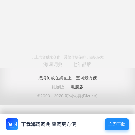
以上内容独家创作，受著作权保护，侵权必究
海词词典，十七年品牌
把海词放在桌面上，查词最方便
触屏版
|
电脑版
©2003 - 2026 海词词典(Dict.cn)
立即下载
立即下载