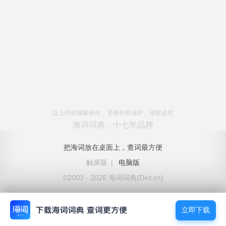
以上内容独家创作，受著作权保护，侵权必究
海词词典，十七年品牌
把海词放在桌面上，查词最方便
触屏版
|
电脑版
©2003 - 2026 海词词典(Dict.cn)
立即下载
立即下载