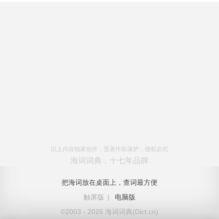
以上内容独家创作，受著作权保护，侵权必究
海词词典，十七年品牌
把海词放在桌面上，查词最方便
触屏版
|
电脑版
©2003 - 2026 海词词典(Dict.cn)