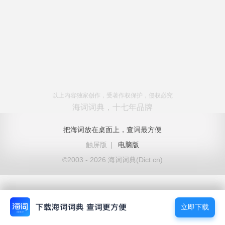
以上内容独家创作，受著作权保护，侵权必究
海词词典，十七年品牌
把海词放在桌面上，查词最方便
触屏版
|
电脑版
©2003 - 2026 海词词典(Dict.cn)
立即下载
立即下载