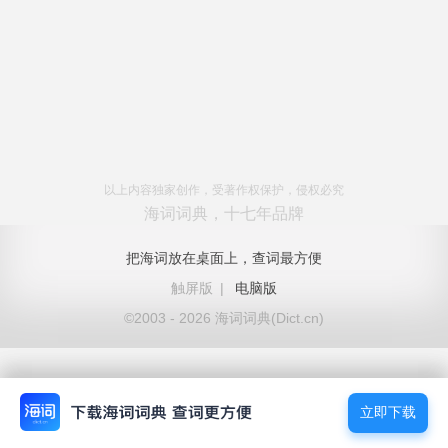
以上内容独家创作，受著作权保护，侵权必究
海词词典，十七年品牌
把海词放在桌面上，查词最方便
触屏版
|
电脑版
©2003 - 2026 海词词典(Dict.cn)
立即下载
立即下载