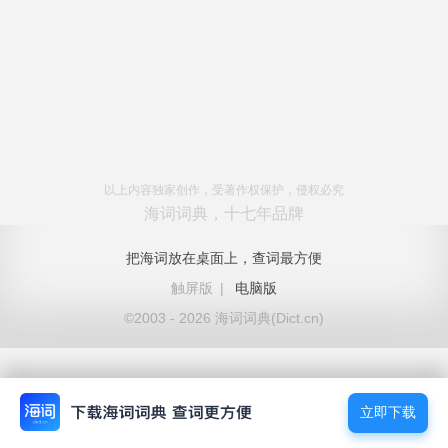
以上内容独家创作，受著作权保护，侵权必究
海词词典，十七年品牌
把海词放在桌面上，查词最方便
触屏版
|
电脑版
©2003 - 2026 海词词典(Dict.cn)
立即下载
立即下载