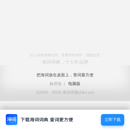
以上内容独家创作，受著作权保护，侵权必究
海词词典，十七年品牌
把海词放在桌面上，查词最方便
触屏版
|
电脑版
©2003 - 2026 海词词典(Dict.cn)
立即下载
立即下载