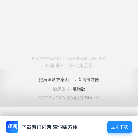
以上内容独家创作，受著作权保护，侵权必究
海词词典，十七年品牌
把海词放在桌面上，查词最方便
触屏版
|
电脑版
©2003 - 2026 海词词典(Dict.cn)
立即下载
立即下载