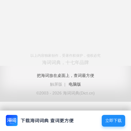
以上内容独家创作，受著作权保护，侵权必究
海词词典，十七年品牌
把海词放在桌面上，查词最方便
触屏版
|
电脑版
©2003 - 2026 海词词典(Dict.cn)
立即下载
立即下载