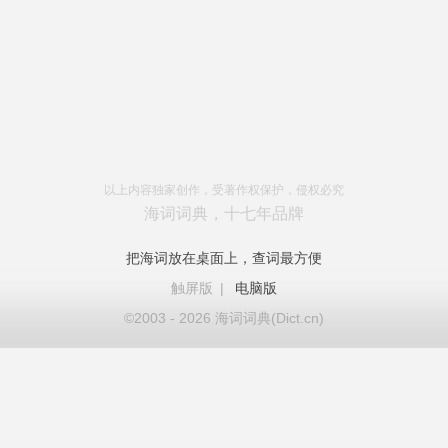
以上内容独家创作，受著作权保护，侵权必究
海词词典，十七年品牌
把海词放在桌面上，查词最方便
触屏版
|
电脑版
©2003 - 2026 海词词典(Dict.cn)