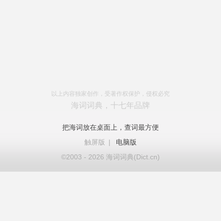
以上内容独家创作，受著作权保护，侵权必究
海词词典，十七年品牌
把海词放在桌面上，查词最方便
触屏版
|
电脑版
©2003 - 2026 海词词典(Dict.cn)