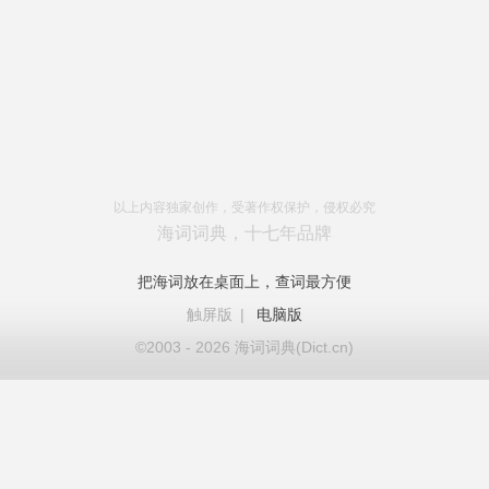
以上内容独家创作，受著作权保护，侵权必究
海词词典，十七年品牌
把海词放在桌面上，查词最方便
触屏版
|
电脑版
©2003 - 2026 海词词典(Dict.cn)