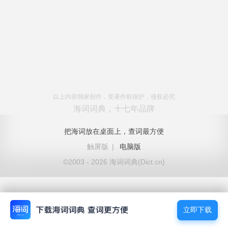
以上内容独家创作，受著作权保护，侵权必究
海词词典，十七年品牌
把海词放在桌面上，查词最方便
触屏版
|
电脑版
©2003 - 2026 海词词典(Dict.cn)
立即下载
立即下载