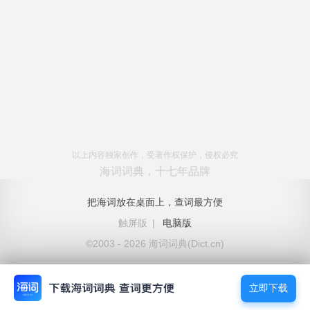
以上内容独家创作，受著作权保护，侵权必究
海词词典，十七年品牌
把海词放在桌面上，查词最方便
触屏版
|
电脑版
©2003 - 2026 海词词典(Dict.cn)
立即下载
立即下载