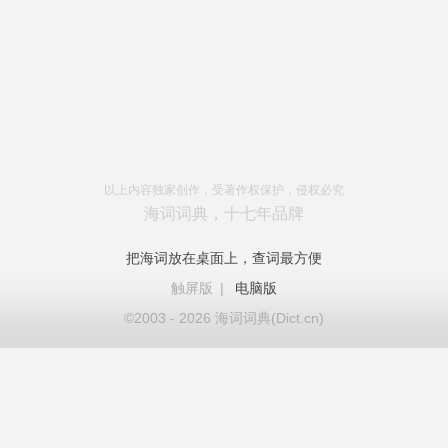
以上内容独家创作，受著作权保护，侵权必究
海词词典，十七年品牌
把海词放在桌面上，查词最方便
触屏版
|
电脑版
©2003 - 2026 海词词典(Dict.cn)