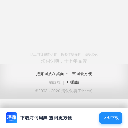
以上内容独家创作，受著作权保护，侵权必究
海词词典，十七年品牌
把海词放在桌面上，查词最方便
触屏版
|
电脑版
©2003 - 2026 海词词典(Dict.cn)
立即下载
立即下载