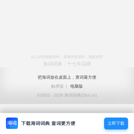
以上内容独家创作，受著作权保护，侵权必究
海词词典，十七年品牌
把海词放在桌面上，查词最方便
触屏版
|
电脑版
©2003 - 2026 海词词典(Dict.cn)
立即下载
立即下载