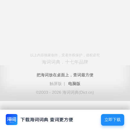
以上内容独家创作，受著作权保护，侵权必究
海词词典，十七年品牌
把海词放在桌面上，查词最方便
触屏版
|
电脑版
©2003 - 2026 海词词典(Dict.cn)
立即下载
立即下载