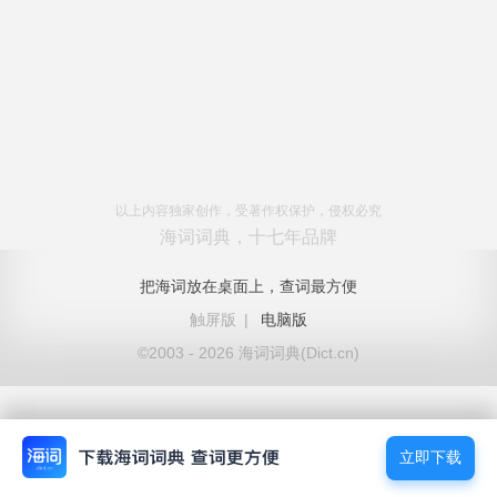
以上内容独家创作，受著作权保护，侵权必究
海词词典，十七年品牌
把海词放在桌面上，查词最方便
触屏版
|
电脑版
©2003 - 2026 海词词典(Dict.cn)
立即下载
立即下载