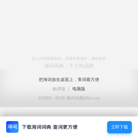
以上内容独家创作，受著作权保护，侵权必究
海词词典，十七年品牌
把海词放在桌面上，查词最方便
触屏版
|
电脑版
©2003 - 2026 海词词典(Dict.cn)
立即下载
立即下载