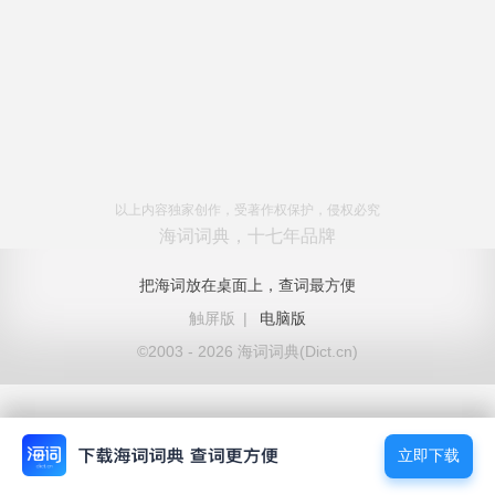
以上内容独家创作，受著作权保护，侵权必究
海词词典，十七年品牌
把海词放在桌面上，查词最方便
触屏版
|
电脑版
©2003 - 2026 海词词典(Dict.cn)
立即下载
立即下载