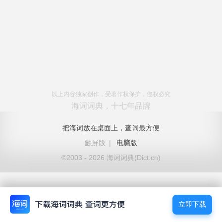
以上内容独家创作，受著作权保护，侵权必究
海词词典，十七年品牌
把海词放在桌面上，查词最方便
触屏版
|
电脑版
©2003 - 2026 海词词典(Dict.cn)
立即下载
立即下载